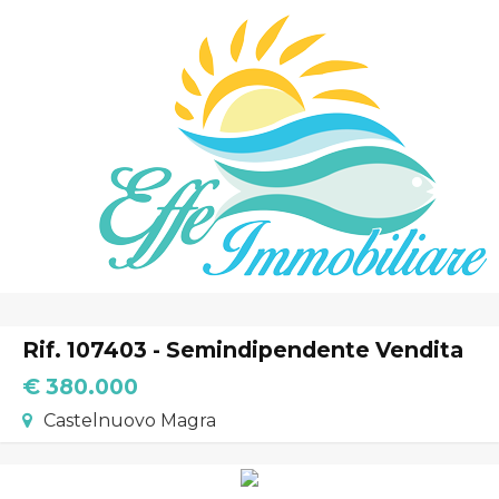
Home
Chi Siamo
Immobili In Vendita
Immobili In Affitto
Rif. 107403 - Semindipendente Vendita
Servizi
€ 380.000
Castelnuovo Magra
Contatti
Lascia Una Richiesta
Proponi Un Immobile