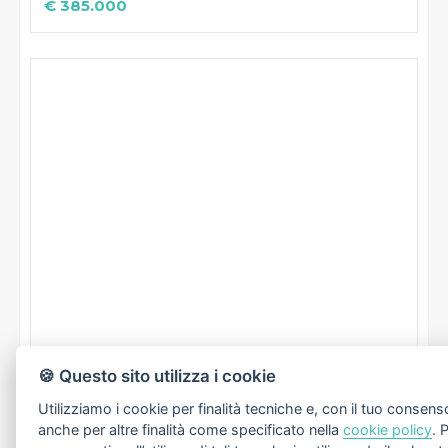
€ 385.000
Indipendente
🍪 Questo sito utilizza i cookie
Castelnuovo Magra
Utilizziamo i cookie per finalità tecniche e, con il tuo consens
€ 385.000
anche per altre finalità come specificato nella
cookie policy
. 