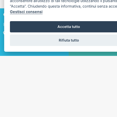
acconsentire all’utilizzo di tali tecnologie utilizzando il pulsant
“Accetta”. Chiudendo questa informativa, continui senza acce
Gestisci consensi
CONTATTI
Effe Immobiliare
Accetta tutto
Viale Litoraneo 82
19038 Marinella di Sarzana (SP)
Rifiuta tutto
+39 0187 648014
CHATTA
SCRIVICI
+39 331 5850471
info@effe-immobiliare.net
CHI SIAMO
Il mio compito è quello di dare la migliore assistenza sino alla
reale compravendita dell'immobile
LINK UTILI
Chi Siamo