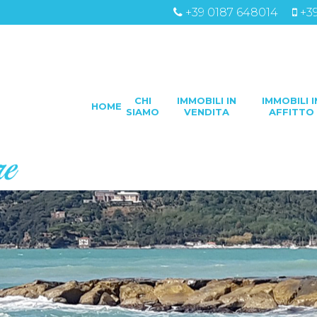
+39 0187 648014
+3
CHI
IMMOBILI IN
IMMOBILI I
HOME
SIAMO
VENDITA
AFFITTO