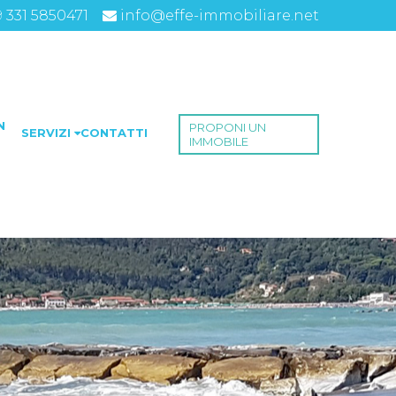
9 331 5850471
info@effe-immobiliare.net
N
PROPONI UN
SERVIZI
CONTATTI
IMMOBILE