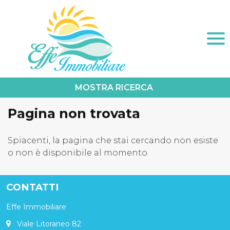
Home
Chi Siamo
Immobili In Vendita
Immobili In Affitto
Pagina non trovata
Servizi
Contatti
Lascia Una Richiesta
Spiacenti, la pagina che stai cercando non esiste
o non è disponibile al momento.
Proponi Un Immobile
CONTATTI
Effe Immobiliare
Viale Litoraneo 82