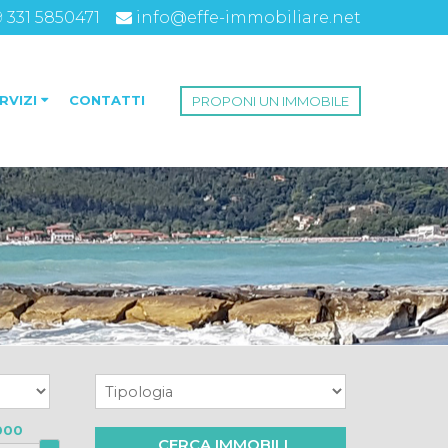
9 331 5850471
info@effe-immobiliare.net
RVIZI
CONTATTI
PROPONI UN IMMOBILE