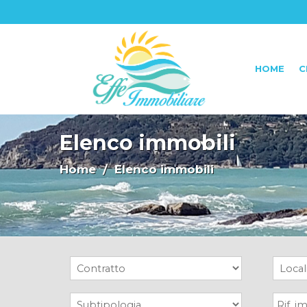
HOME
C
Elenco immobili
Home
/ Elenco immobili