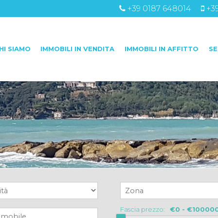
+39 0187 648014
+3
HI SIAMO
IMMOBILI IN VENDITA
IMMOBILI IN AFFITTO
SE
Fascia prezzo: