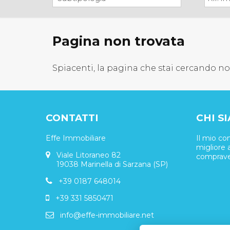
Pagina non trovata
Spiacenti, la pagina che stai cercando n
CONTATTI
CHI S
Effe Immobiliare
Il mio co
migliore a
Viale Litoraneo 82
comprave
19038 Marinella di Sarzana (SP)
+39 0187 648014
+39 331 5850471
info@effe-immobiliare.net